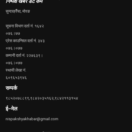
निष्पक्ष खबर डट कम
सुन्दरहरैँचा, मोरङ
सूचना विभाग दर्ता नं. १६४२
०७६।७७
प्रेस काउन्सिल दर्ता नं. ३४३
०७६।०७७
कम्पनी दर्ता नं. २२७६३९।
०७६।०७७
स्थायी लेखा नं.
६०९६५३९४६
सम्पर्क
९८५२०७८८९९,९८४२०३५१६२,९८४२११३१५४
ई–मेल
nispakshyakhabar@gmail.com