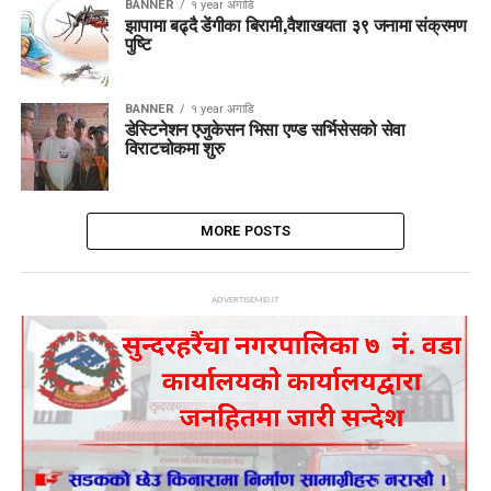
BANNER
१ year अगाडि
झापामा बढ्दै डेंगीका बिरामी,वैशाखयता ३९ जनामा संक्रमण
पुष्टि
BANNER
१ year अगाडि
डेस्टिनेशन एजुकेसन भिसा एण्ड सर्भिसेसको सेवा
विराटचोकमा शुरु
MORE POSTS
ADVERTISEMENT