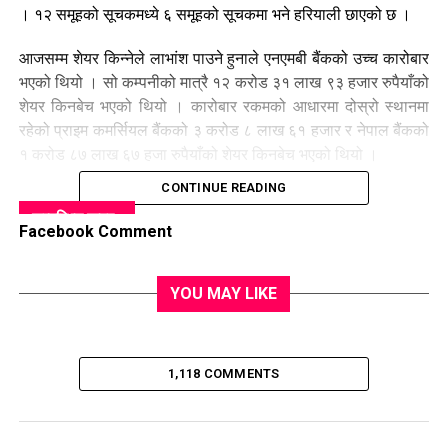
। १२ समूहको सूचकमध्ये ६ समूहको सूचकमा भने हरियाली छाएको छ ।
आजसम्म शेयर किन्नेले लाभांश पाउने हुनाले एनएमबी बैंकको उच्च कारोबार
भएको थियो । सो कम्पनीको मात्रै १२ करोड ३१ लाख ९३ हजार रुपैयाँको
शेयर किनबेच भएको थियो । कारोबार रकमको आधारमा दोस्रो स्थानमा
रहेको प्राइम कमर्सियल बैंकको ३ करोड ८ लाख ६१ हजार र नेपाल बैंकको
१ करोड ८७ लाख ६७ हजा रुपैयाँको शेयर किनबेच भएको थियो ।
CONTINUE READING
सम्बन्धित खवर :
Facebook Comment
UP NEXT
त्रिविको ४५ औं दीक्षान्त समारोह सम्पन्न
YOU MAY LIKE
DON'T MISS
एपीएफ पूर्वाञ्चललाई हराउँदै आयोजक फाइनलमा
1,118 COMMENTS