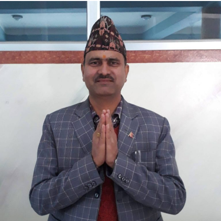
विराटनगर फर्केर सोमबार मोरङको इटहरास्थित पुर्ख्यौली घर अवलोकन गर्ने
र त्यसपछि काठमाडौं फर्किने तयारी रहेको एमाले मोरङका सचिव सोमराज
थापाले जानकारी दिए ।
ओलीनिकट एमालेका एक नेताले भने, ‘पार्टीका सबै तहमा संगठन बलियो
बनाउन अध्यक्ष ओली व्यापक दौडाहाको तयारीमा हुनुहुन्छ । पूर्व
राष्ट्रपतिज्यूको सक्रियतालाई पनि हामीले सकारात्मक रूपमा लिएका
छौँ ।’
एमालेभित्र केही नेताहरू भण्डारीलाई सम्भावित भावी अध्यक्षको रूपमा पनि
हेरिरहेका छन् । उनको दौडाहाले राजनीतिमा पुनः सक्रिय बन्ने भण्डारीको
मनसाय सतहमै देखिन थालेको छ ।
प्रकाशित : जेष्ठ २५, २०८२ १०:२१