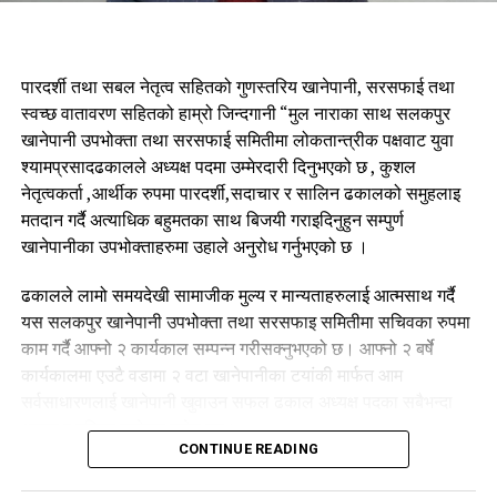
पारदर्शी तथा सबल नेतृत्व सहितको गुणस्तरिय खानेपानी, सरसफाई तथा
स्वच्छ वातावरण सहितको हाम्रो जिन्दगानी “मुल नाराका साथ सलकपुर
खानेपानी उपभोक्ता तथा सरसफाई समितीमा लोकतान्त्रीक पक्षवाट युवा
श्यामप्रसादढकालले अध्यक्ष पदमा उम्मेरदारी दिनुभएको छ , कुशल
नेतृत्वकर्ता ,आर्थीक रुपमा पारदर्शी,सदाचार र सालिन ढकालको समुहलाइ
मतदान गर्दै अत्याधिक बहुमतका साथ बिजयी गराइदिनुहुन सम्पुर्ण
खानेपानीका उपभोक्ताहरुमा उहाले अनुरोध गर्नुभएको छ ।
ढकालले लामो समयदेखी सामाजीक मुल्य र मान्यताहरुलाई आत्मसाथ गर्दै
यस सलकपुर खानेपानी उपभोक्ता तथा सरसफाइ समितीमा सचिवका रुपमा
काम गर्दै आफ्नो २ कार्यकाल सम्पन्न गरीसक्नुभएको छ। आफ्नो २ बर्षे
कार्यकालमा एउटै वडामा २ वटा खानेपानीका टयांकी मार्फत आम
सर्वसाधारणलाई खानेपानी खुवाउन सफल ढकाल अध्यक्ष पदका सबैभन्दा
अब्बल र बलिया उम्मेद्वार समेत हुन।
CONTINUE READING
सस्थांलाइ आर्थीक रुपमा सवल बनाउन र यसलाई दिगो रुपमा संस्थागत गर्न