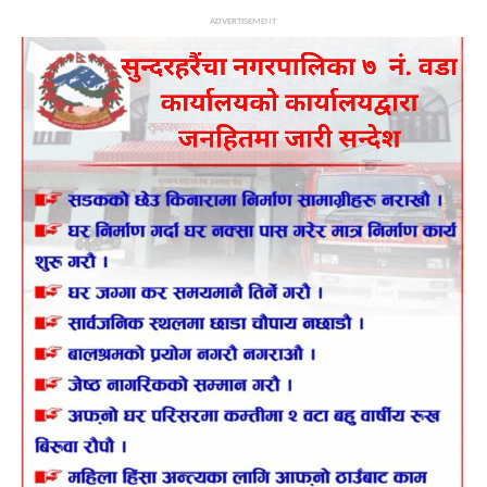
ढकालले सलकपुर खानेपानी उपभोक्ता तथा सरसफाइ समितीमा
ADVERTISEMENT
लोकतान्त्रीक समुहको तर्फबाट अध्यक्षको पदमा उम्मेदवारी दिएको बताउनु
भयो । अनुभव, समर्पण र समाजसेवामा गरेको निरन्तर योगदानको मूल्यांकन
गर्दै मत प्रदान गरी विजयी गराउनु हुन उहाले सम्पूर्ण आम उपभोक्ता समक्ष
आग्रह गर्नुभएको छ।
उहाले आफ्ना कार्ययोजनाहरुमा पुराना पाईपलाईनहरुलाइ प्रतिस्थापन गरि
नया पाइप लाईनहरुलाइ विस्तार गर्ने र सो का लागि सहयोग र अनुदान
ब्यबस्थापन गर्ने ,यस क्षेत्रमा बसोबास गर्ने सबैमा एक घर एक धारा अनिबार्य
पुर्याउने ,कमजोर आर्थिक अवस्था भएका उपभोक्ताहरुलाई नगर र वार्डमा
समन्वय गरि सुलभ र सहज ढंगले खानेपानीको व्यवस्था गर्ने ,पुरानो ट्यांकी
मर्मत तथा रंगरोकन गर्ने ,कम्पाउण्ड वाल लगाउने ,प्रबिधिमैत्री सस्था
बनाउने ,डिजिटल ,प्रविधिको प्रयोग गरि भुक्तानी र गुनासो सुनुवईलाई
छिटो छरितो बनाउने ,वास चेम्बर र फायर पोइन्ट राखी वास आउट को
व्यवस्था गर्ने ,प्रत्येक आ व को पौष मसान्त सम्ममा साधारण सभा गर्ने
,कर्मचारी नीतिलाई समय सापेक्ष परिमार्जन गर्दै कार्यक्षमता बढाउदै जिम्मेवार
बनाउने पानीको सुद्दता लाइ बिशेस ध्यान दिदै नियमित निरीक्षण गर्ने