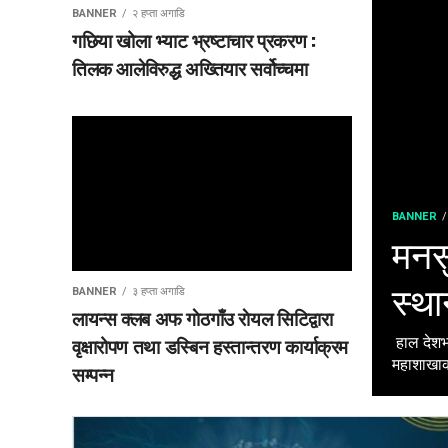
BANNER
२ हप्ता अगाडि
गछिया खोला भ्याट भ्रष्टाचार प्रकरण :
तिलक आलेविरुद्ध अख्तियार सर्वोच्चमा
BANNER
मनसु
स्था
BANNER
३ हप्ता अगाडि
लायन्स क्लब अफ गाेठगाँउ राेयल सिटिद्वारा
वृक्षारोपण तथा डस्बिन हस्तान्तरण कार्याक्रम
हाल देशभर
महाशाखाका
सम्पन्न