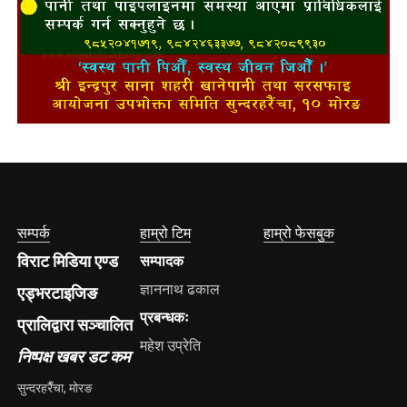
सम्पर्क
हाम्रो टिम
हाम्रो फेसबुक
विराट मिडिया एण्ड
सम्पादक
ज्ञाननाथ ढकाल
एड्भरटाइजिङ
प्रबन्धकः
प्रालिद्वारा सञ्चालित
महेश उप्रेति
निष्पक्ष खबर डट कम
सुन्दरहरैँचा, मोरङ