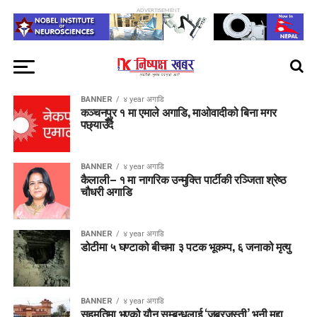
ADVERTISEMENT
BANNER
४ year अगाडि
कञ्चनपुर १ मा एमाले अगाडि, माओवादीको बिना मगर
पछ्याउँदै
BANNER
४ year अगाडि
कैलाली– १ मा नागरिक उन्मुक्ति पार्टीकी रञ्जिता श्रेष्ठ
चौधरी अगाडि
BANNER
४ year अगाडि
डोटीमा ५ घण्टाको बीचमा ३ पटक भूकम्प, ६ जनाको मृत्यु
BANNER
४ year अगाडि
सहमतिमा भएको यौन सम्बन्धलाई ‘जबरजस्ती’ भनी मुद्दा