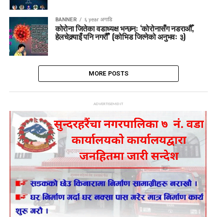
BANNER
६ year अगाडि
कोरोना जितेका वडाध्यक्ष भन्छन्ः ‘कोरोनासँग नडराऔँ,
हेलचेक्र्याइँ पनि नगरौँ’ (कोभिड जित्नेको अनुभवः ३)
MORE POSTS
ADVERTISEMENT