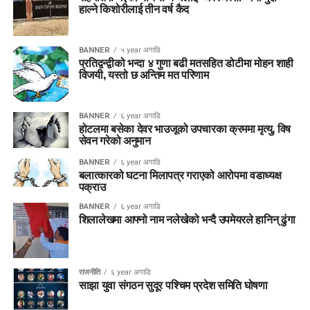
हाल्ने किशोरीलाई तीन वर्ष कैद
BANNER
५ year अगाडि
प्रतिद्वन्द्वीको भन्दा ४ गुणा बढी मतसहित डोटीमा मोहन शाही
विजयी, यस्तो छ अन्तिम मत परिणाम
BANNER
६ year अगाडि
होटलमा बसेका देवर भाउजूको उपचारका क्रममा मृत्यु, विष
सेवन गरेको अनुमान
BANNER
६ year अगाडि
बलात्कारको घटना मिलापत्र गराएको आरोपमा वडाध्यक्ष
पक्राउ
BANNER
६ year अगाडि
शिलालेखमा आफ्नो नाम नलेखेको भन्दै उपमेयरले हानिन् ढुंगा
राजनीति
६ year अगाडि
साझा युवा संगठन सुदूर पश्चिम प्रदेश समिति घोषणा