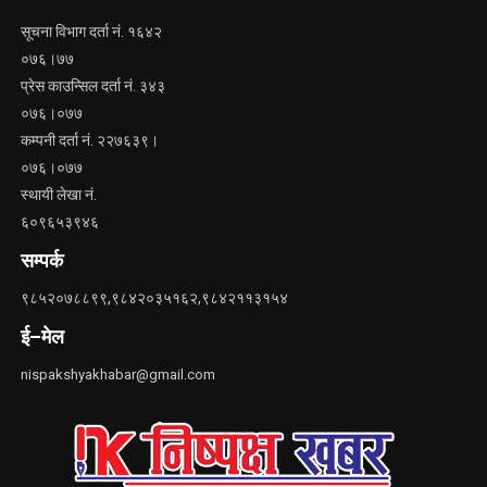
सूचना विभाग दर्ता नं. १६४२
०७६।७७
प्रेस काउन्सिल दर्ता नं. ३४३
०७६।०७७
कम्पनी दर्ता नं. २२७६३९।
०७६।०७७
स्थायी लेखा नं.
६०९६५३९४६
सम्पर्क
९८५२०७८८९९,९८४२०३५१६२,९८४२११३१५४
ई–मेल
nispakshyakhabar@gmail.com