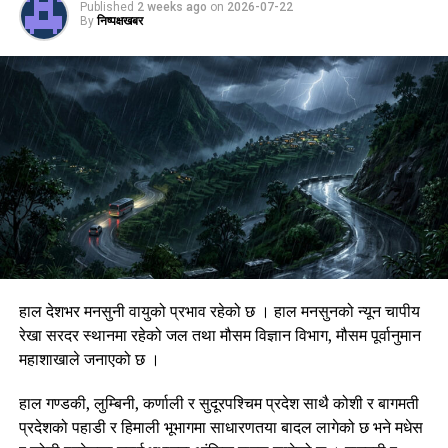
Published
2 weeks ago
on
2026-07-22
By
निष्पक्षखबर
हाल देशभर मनसुनी वायुको प्रभाव रहेको छ । हाल मनसुनको न्यून चापीय
रेखा सरदर स्थानमा रहेको जल तथा मौसम विज्ञान विभाग, मौसम पूर्वानुमान
महाशाखाले जनाएको छ ।
हाल गण्डकी, लुम्बिनी, कर्णाली र सुदूरपश्चिम प्रदेश साथै कोशी र बागमती
प्रदेशको पहाडी र हिमाली भूभागमा साधारणतया बादल लागेको छ भने मधेस