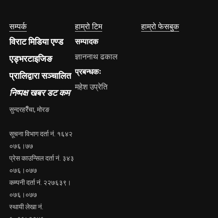
सम्पर्क
हाम्रो टिम
हाम्रो फेसबुक
विराट मिडिया एण्ड
सम्पादक
ज्ञाननाथ ढकाल
एड्भरटाइजिङ
प्रबन्धकः
प्रालिद्वारा सञ्चालित
महेश उप्रेति
निष्पक्ष खबर डट कम
सुन्दरहरैँचा, मोरङ
सूचना विभाग दर्ता नं. १६४२
०७६।७७
प्रेस काउन्सिल दर्ता नं. ३४३
०७६।०७७
कम्पनी दर्ता नं. २२७६३९।
०७६।०७७
स्थायी लेखा नं.