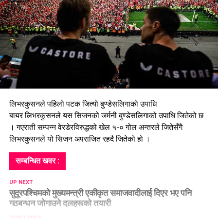
लिभरकुसनले पहिलो पटक जित्यो बुण्डेसलिगाको उपाधि
बायर लिभरकुसनले यस सिजनको जर्मनी बुण्डेसलिगाको उपाधि जितेको छ
। गएराती सम्पन्न वेरडेरविरुद्धको खेल ५-० गोल अन्तरले जितेसँगै
लिभरकुसनले यो सिजन अपराजित रहदै जितेको हो ।
सम्बन्धित खवर :
UP NEXT
सुदूरपश्चिमको मुख्यमन्त्री एकीकृत समाजवादीलाई दिएर भए पनि
गठबन्धन जोगाउने दलहरूको तयारी
DON'T MISS