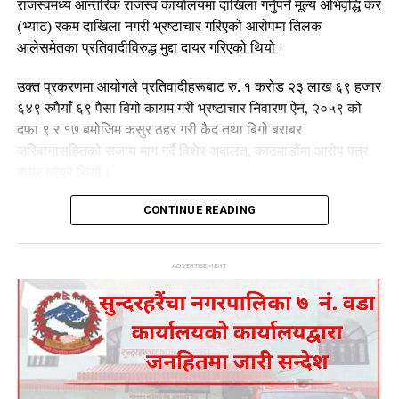
राजस्वमध्ये आन्तरिक राजस्व कार्यालयमा दाखिला गर्नुपर्ने मूल्य अभिवृद्धि कर
(भ्याट) रकम दाखिला नगरी भ्रष्टाचार गरिएको आरोपमा तिलक
आलेसमेतका प्रतिवादीविरुद्ध मुद्दा दायर गरिएको थियो।
उक्त प्रकरणमा आयोगले प्रतिवादीहरूबाट रु. १ करोड २३ लाख ६९ हजार
६४९ रुपैयाँ ६९ पैसा बिगो कायम गरी भ्रष्टाचार निवारण ऐन, २०५९ को
दफा ९ र १७ बमोजिम कसुर ठहर गरी कैद तथा बिगो बराबर
जरिवानासहितको सजाय माग गर्दै विशेष अदालत, काठमाडौंमा आरोप पत्र
दायर गरेको थियो।
तर विशेष अदालतले मिति २०८२।१२।१० मा गरेको फैसलाबाट
CONTINUE READING
प्रतिवादीहरूलाई आंशिक सफाइ दिएको थियो। उक्त फैसलाप्रति चित्त
नबुझेपछि आयोगले मिति २०८३।०४।०४ गते सर्वोच्च अदालतमा
ADVERTISEMENT
पुनरावेदनको निवेदन दर्ता गरेको जनाएको छ।
आयोगले विशेष अदालतको फैसलाको कानुनी परीक्षण आवश्यक रहेको भन्दै
अभियोगमा प्रस्तुत प्रमाण र तथ्यका आधारमा पुनरावेदन प्रक्रिया अघि
बढाएको हो।