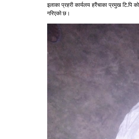
इलाका प्रहरी कार्यलय हरैंचाका प्रमुख टि.पि क
गरिएको छ।