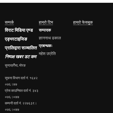
सम्पर्क
हाम्रो टिम
हाम्रो फेसबुक
विराट मिडिया एण्ड
सम्पादक
ज्ञाननाथ ढकाल
एड्भरटाइजिङ
प्रबन्धकः
प्रालिद्वारा सञ्चालित
महेश उप्रेति
निष्पक्ष खबर डट कम
सुन्दरहरैँचा, मोरङ
सूचना विभाग दर्ता नं. १६४२
०७६।७७
प्रेस काउन्सिल दर्ता नं. ३४३
०७६।०७७
कम्पनी दर्ता नं. २२७६३९।
०७६।०७७