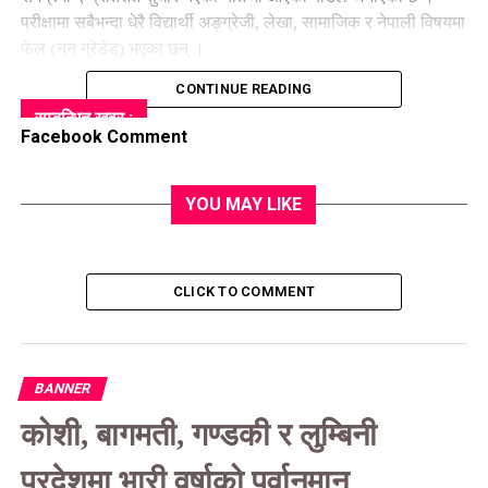
परीक्षामा सबैभन्दा धेरै विद्यार्थी अङ्ग्रेजी, लेखा, सामाजिक र नेपाली विषयमा
फेल (नन ग्रेडेड) भएका छन् ।
CONTINUE READING
सम्बन्धित खवर :
Facebook Comment
UP NEXT
यस्तो छ आजका लागि विदेशी मुद्राको विनिमय दर
YOU MAY LIKE
DON'T MISS
केही भूभागमा धेरै ठूलो वर्षाको सम्भावना
CLICK TO COMMENT
BANNER
कोशी, बागमती, गण्डकी र लुम्बिनी
प्रदेशमा भारी वर्षाको पूर्वानुमान