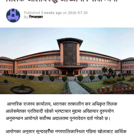
बागमती र गण्डकी प्रदेशका पहाडी र तराई भू–भागका एकदुई स्थानमा भारी
वर्षाको सम्भावना रहेको छ ।
Published
3 weeks ago
on
2026-07-20
By
निष्पक्षखबर
आन्तरिक राजस्व कार्यालय, धरानका तत्कालीन कर अधिकृत तिलक
आलेसमेतका प्रतिवादी रहेको भ्रष्टाचार मुद्दामा अख्तियार दुरुपयोग
अनुसन्धान आयोगले सर्वोच्च अदालतमा पुनरावेदन दर्ता गरेको छ।
आयोगका अनुसार सुन्दरहरैँचा नगरपालिकास्थित गछिया खोलाबाट आर्थिक