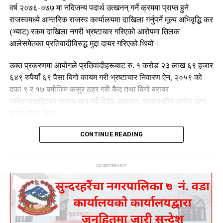
वर्ष २०७६-०७७ मा नदिजन्य पदार्थ उत्खनन् गर्ने क्रममा प्राप्त हुने
राजस्वमध्ये आन्तरिक राजस्व कार्यालयमा दाखिला गर्नुपर्ने मूल्य अभिवृद्धि कर
(भ्याट) रकम दाखिला नगरी भ्रष्टाचार गरिएको आरोपमा तिलक
आलेसमेतका प्रतिवादीविरुद्ध मुद्दा दायर गरिएको थियो।
उक्त प्रकरणमा आयोगले प्रतिवादीहरूबाट रु. १ करोड २३ लाख ६९ हजार
६४९ रुपैयाँ ६९ पैसा बिगो कायम गरी भ्रष्टाचार निवारण ऐन, २०५९ को
दफा ९ र १७ बमोजिम कसुर ठहर गरी कैद तथा बिगो बराबर
जरिवानासहितको सजाय माग गर्दै विशेष अदालत, काठमाडौंमा आरोप पत्र
दायर गरेको थियो।
तर विशेष अदालतले मिति २०८२।१२।१० मा गरेको फैसलाबाट
CONTINUE READING
प्रतिवादीहरूलाई आंशिक सफाइ दिएको थियो। उक्त फैसलाप्रति चित्त
नबुझेपछि आयोगले मिति २०८३।०४।०४ गते सर्वोच्च अदालतमा
ADVERTISEMENT
पुनरावेदनको निवेदन दर्ता गरेको जनाएको छ।
आयोगले विशेष अदालतको फैसलाको कानुनी परीक्षण आवश्यक रहेको भन्दै
अभियोगमा प्रस्तुत प्रमाण र तथ्यका आधारमा पुनरावेदन प्रक्रिया अघि
बढाएको हो।