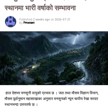
सुदूरपश्चिम प्रदेशका हिमाली भूभागका थोरै स्थानमा मेघगर्जन र
स्थानमा भारी वर्षाको सम्भावना
चट्याङसहित मध्यमसम्मको वर्षा र हिमपातको सम्भावना छ
Published
2 weeks ago
on
2026-07-21
कोशी, बागमती, गण्डकी र लुम्बिनी प्रदेशका पहाडी र तराई भूभागका केही
By
निष्पक्षखबर
स्थान मधेस तथा कर्णाली पहाडी भूभागका र सुदूरपश्चिम प्रदेशका पहाडी र
तराई भूभागका थोरै स्थानमा मेघगर्जन र चट्याङसहित मध्यमसम्मको वर्षाको
सम्भावना छ । कोशी, बागमती र गण्डकी प्रदेशका पहाडी र तराई भूभागका
एकदुई स्थानमा भारी वर्षाको सम्भावना रहेको महाशाखाले जनाएको छ ।
बागमती र गण्डकी प्रदेशका पहाडी तथा तराई भूभागका साथै कोशी र
लुम्बिनी प्रदेशका पहाडी भूभागको एकदुई स्थानमा भारी वर्षाको सम्भावना
रहेकाले ती क्षेत्रमा हुनसक्ने गेग्रान बहाव, बाढी, पहिरो तथा भूक्षयजस्ता
प्रकोपको जोखिम वा क्षतिबाट बच्न तथा यसबाट ती क्षेत्रमा दैनिक
जनजीवनलगायत कृषि, स्वास्थ्य, पर्यटन, पर्वतारोहण, सडक तथा हवाई
यातायातमा असर पर्ने सम्भावना रहेकाले आवश्यक सतर्कता अपनाउनुहुन र
विभागको पछिल्लो सूचनामा अद्यावधिक रहन महाशाखाको अनुरोध छ ।
हाल देशभर मनसुनी वायुको प्रभाव छ । जल तथा मौसम विज्ञान विभाग,
रासस
मौसम पूर्वानुमान महाशाखाका अनुसार मनसुनको न्यून चापीय रेखा सरदर
स्थानभन्दा उत्तरतर्फ छ ।