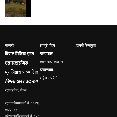
सम्पर्क
हाम्रो टिम
हाम्रो फेसबुक
विराट मिडिया एण्ड
सम्पादक
ज्ञाननाथ ढकाल
एड्भरटाइजिङ
प्रबन्धकः
प्रालिद्वारा सञ्चालित
महेश उप्रेति
निष्पक्ष खबर डट कम
सुन्दरहरैँचा, मोरङ
सूचना विभाग दर्ता नं. १६४२
०७६।७७
प्रेस काउन्सिल दर्ता नं. ३४३