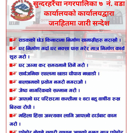
पहिलो हाफ बराबरीमा रोकिए पनि दोस्रो हाफमा फ्रान्सको लगातारको
दबाब सफल भयो । ६० औँ मिनेटमा डी-बक्सको सिमानाबाट एमबाप्पेले दायाँ
खुट्टाले हानेको उत्कृष्ट कर्ल सट बोनोलाई छक्याउँदै जाली चुमेको थियो ।
त्यसपछि ६६ औँ मिनेटमा पेरिस सेन्ट-जर्मेनका स्टार डेम्बेलेले मध्यभागबाट
बल एक्लै अघि बढाउँदै गोल गरेपछि फ्रान्सले २-० को सहज जित दर्ता गर्‍यो
।
फ्रान्सले अब सेमिफाइनलमा शुक्रबार लस एन्जलसमा हुने युरोपेली
च्याम्पियन स्पेन र बेल्जियमबीचको क्वार्टरफाइनल विजेतासँग प्रतिस्पर्धा
गर्नेछ ।