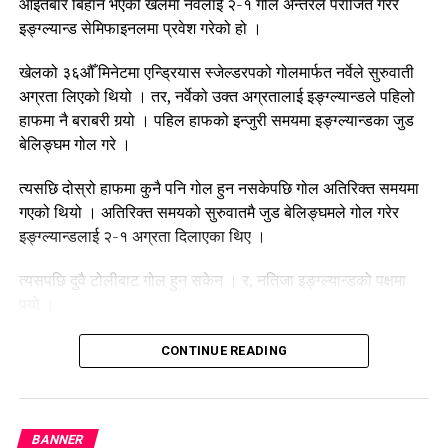
आइतबार बिहान भएको खेलमा नर्वेलाई २-१ गोल अन्तरले पराजित गरेर
इङ्ग्ल्यान्ड सेमिफाइनलमा प्रवेश गरेको हो ।
खेलको ३६औँ मिनेटमा एन्ड्रियास स्जेल्डरपको गोलमार्फत नर्वेले सुरुवाती
अग्रता लिएको थियो । तर, नर्वेको उक्त अग्रतालाई इङ्ग्ल्यान्डले पहिलो
हाफमा नै बराबरी गर्‍यो । पहिल हाफको इन्जुरी समयमा इङ्ग्ल्यान्डका जुड
बेलिङ्घम गोल गरे ।
त्यसछि दोस्रो हाफमा कुनै पनि गोल हुन नसकेपछि गोल अतिरिक्त समयमा
गएको थियो । अतिरिक्त समयको सुरुवातमै जुड बेलिङ्घमले गोल गरेर
इङ्ग्ल्यान्डलाई २-१ अग्रता दिलाएका थिए ।
त्यसपछि दुवै टोलीबाट गोल हुन सकेन । र, नतिजा इङ्ग्ल्यान्डको पक्षमा
पर्‍यो ।
इङ्ग्ल्यान्डले अब अर्जेन्टिना र स्विट्जरल्यान्डबीचको खेलको विजेता
CONTINUE READING
टोलीसँग फाइनल प्रवेशका लागि खेल्नेछ ।
BANNER