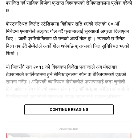
पराजित गर्दै साविक विजेता फ्रान्स विश्वकपको सेमिफाइनलमा प्रवेश गरेको
छ ।
बोस्टनस्थित जिलेट स्टेडियममा बिहीबार राति भएको खेलको ६० औँ
मिनेटमा एमबाप्पेले उत्कृष्ट गोल गर्दै फ्रान्सलाई सुरुआती अग्रता दिलाएका
थिए । जारी प्रतियोगितामा यो उनको आठौँ गोल हो । त्यसको छ मिनेट
बित्न नपाउँदै डेम्बेलेले अर्को गोल थपेपछि फ्रान्सको जित सुनिश्चित भएको
थियो ।
यो जितसँगै सन् २०१८ को विश्वकप विजेता फ्रान्सले अब मंगलबार
टेक्सासको आर्लिंगटनमा हुने सेमिफाइनलमा स्पेन वा बेल्जियममध्ये एकको
सामना गर्नेछ ।अफ्रिकी च्याम्पियन मोरोक्कोले फ्रान्सलाई कडा चुनौती
दिने अपेक्षा गरिए पनि त्यो सम्भव रहेन। ८३ औँ मिनेटमा एजेटिन ओनाहीको
फ्रिकिकलाई फ्रान्सेली गोलरक्षक माइक माइन्नानले बचाउनुअघिसम्म
मोरोक्कोले फ्रान्सको पोस्टमा एउटा पनि निसाना बनाउन सकेको थिएन
CONTINUE READING
खेलको २८ औँ मिनेटमा एमबाप्पे पेनाल्टीमा चुकेका थिए । नोसैर मज्राउईले
डी-बक्सभित्र एमबाप्पेलाई लडाएपछि फ्रान्सले पेनाल्टी पाएको थियो । तर,
लामो भिएआर समीक्षापछि प्रहार गरिएको उक्त पेनाल्टीलाई मोरोक्कोका
ADVERTISEMENT
गोलरक्षक यासिन बोनोले उत्कृष्ट बचाउ गरे ।