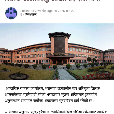
बागमती र गण्डकी प्रदेशका पहाडी र तराई भू–भागका एकदुई स्थानमा भारी
वर्षाको सम्भावना रहेको छ ।
Published
2 weeks ago
on
2026-07-20
By
निष्पक्षखबर
आन्तरिक राजस्व कार्यालय, धरानका तत्कालीन कर अधिकृत तिलक
आलेसमेतका प्रतिवादी रहेको भ्रष्टाचार मुद्दामा अख्तियार दुरुपयोग
अनुसन्धान आयोगले सर्वोच्च अदालतमा पुनरावेदन दर्ता गरेको छ।
आयोगका अनुसार सुन्दरहरैँचा नगरपालिकास्थित गछिया खोलाबाट आर्थिक