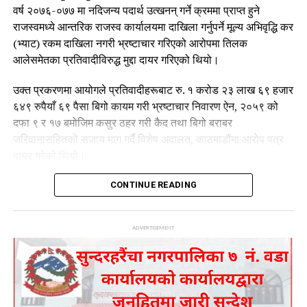
वर्ष २०७६-०७७ मा नदिजन्य पदार्थ उत्खनन् गर्ने क्रममा प्राप्त हुने
राजस्वमध्ये आन्तरिक राजस्व कार्यालयमा दाखिला गर्नुपर्ने मूल्य अभिवृद्धि कर
(भ्याट) रकम दाखिला नगरी भ्रष्टाचार गरिएको आरोपमा तिलक
आलेसमेतका प्रतिवादीविरुद्ध मुद्दा दायर गरिएको थियो।
उक्त प्रकरणमा आयोगले प्रतिवादीहरूबाट रु. १ करोड २३ लाख ६९ हजार
६४९ रुपैयाँ ६९ पैसा बिगो कायम गरी भ्रष्टाचार निवारण ऐन, २०५९ को
दफा ९ र १७ बमोजिम कसुर ठहर गरी कैद तथा बिगो बराबर
जरिवानासहितको सजाय माग गर्दै विशेष अदालत, काठमाडौंमा आरोप पत्र
दायर गरेको थियो।
तर विशेष अदालतले मिति २०८२।१२।१० मा गरेको फैसलाबाट
CONTINUE READING
प्रतिवादीहरूलाई आंशिक सफाइ दिएको थियो। उक्त फैसलाप्रति चित्त
नबुझेपछि आयोगले मिति २०८३।०४।०४ गते सर्वोच्च अदालतमा
ADVERTISEMENT
पुनरावेदनको निवेदन दर्ता गरेको जनाएको छ।
आयोगले विशेष अदालतको फैसलाको कानुनी परीक्षण आवश्यक रहेको भन्दै
अभियोगमा प्रस्तुत प्रमाण र तथ्यका आधारमा पुनरावेदन प्रक्रिया अघि
बढाएको हो।