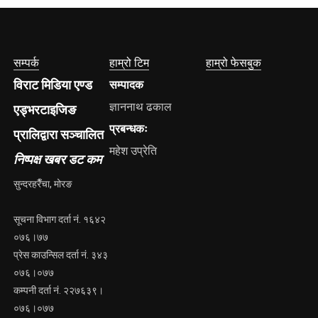
सम्पर्क
हाम्रो टिम
हाम्रो फेसबुक
विराट मिडिया एण्ड
सम्पादक
ज्ञाननाथ ढकाल
एड्भरटाइजिङ
प्रबन्धकः
प्रालिद्वारा सञ्चालित
महेश उप्रेति
निष्पक्ष खबर डट कम
सुन्दरहरैँचा, मोरङ
सूचना विभाग दर्ता नं. १६४२
०७६।७७
प्रेस काउन्सिल दर्ता नं. ३४३
०७६।०७७
कम्पनी दर्ता नं. २२७६३९।
०७६।०७७