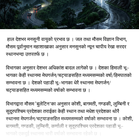
रहेकाले ती क्षेत्रमा हुनसक्ने गेग्रान बहाव, बाढी, पहिरो तथा भूक्षयजस्ता
प्रकोपको जोखिम वा क्षतिबाट बच्न तथा यसबाट ती क्षेत्रमा दैनिक
जनजीवनलगायत कृषि, स्वास्थ्य, पर्यटन, पर्वतारोहण, सडक तथा हवाई
यातायातमा असर पर्ने सम्भावना रहेकाले आवश्यक सतर्कता अपनाउनुहुन र
विभागको पछिल्लो सूचनामा अद्यावधिक रहन महाशाखाको अनुरोध छ ।
हाल देशभर मनसुनी वायुको प्रभाव छ । जल तथा मौसम विज्ञान विभाग,
रासस
मौसम पूर्वानुमान महाशाखाका अनुसार मनसुनको न्यून चापीय रेखा सरदर
स्थानभन्दा उत्तरतर्फ छ ।
विभागका अनुसार देशभर अधिकांश बादल लागेको छ । देशका हिमाली भू–
भागका केही स्थानमा मेघगर्जन/चट्याङसहित मध्यमसम्मको वर्षा/हिमपातको
सम्भावना छ । देशको पहाडी भू–भागका धेरै स्थानमा मेघगर्जन/
चट्याङसहित मध्यमसम्मको वर्षाको सम्भावना छ ।
विभागद्वारा मौसम ‘बुलेटिन’का अनुसार कोशी, बागमती, गण्डकी, लुम्बिनी र
सुदूरपश्चिम प्रदेशका तराईका केही स्थान तथा मधेश प्रदेशका थोरै
स्थानमा मेघगर्जन/चट्याङसहित मध्यमसम्मको वर्षाको सम्भावना छ । कोशी,
बागमती, गण्डकी, लुम्बिनी, कर्णाली र सुदूरपश्चिम प्रदेशका पहाडी भू–
भागको एकदुई स्थानमा भारी वर्षाको सम्भावना रहेको छ ।