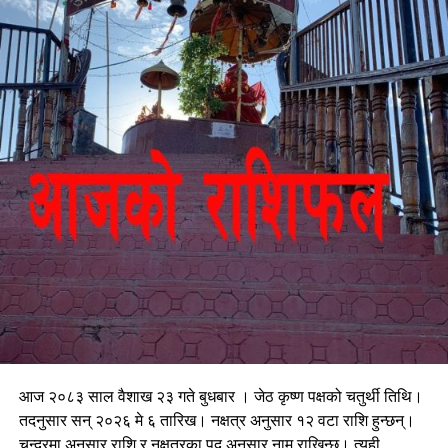
आज २०८३ साल वैशाख २३ गते बुधबार । जेठ कृष्ण पक्षको चतुर्थी तिथि।
तदनुसार सन् २०२६ मे ६ तारिख। नक्षत्र अनुसार १२ वटा राशि हुन्छन्।
चन्द्रमा अनुसार राशि र नक्षत्रका पद अनुसार नाम राखिन्छ। त्यही