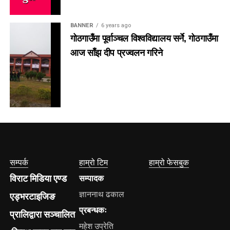
BANNER
6 years ago
गोठगाउँमा पूर्वाञ्चल विश्वविद्यालय सर्ने, गोठगाउँमा
आज साँझ दीप प्रज्वलन गरिने
सम्पर्क
हाम्रो टिम
हाम्रो फेसबुक
विराट मिडिया एण्ड
सम्पादक
ज्ञाननाथ ढकाल
एड्भरटाइजिङ
प्रबन्धकः
प्रालिद्वारा सञ्चालित
महेश उप्रेति