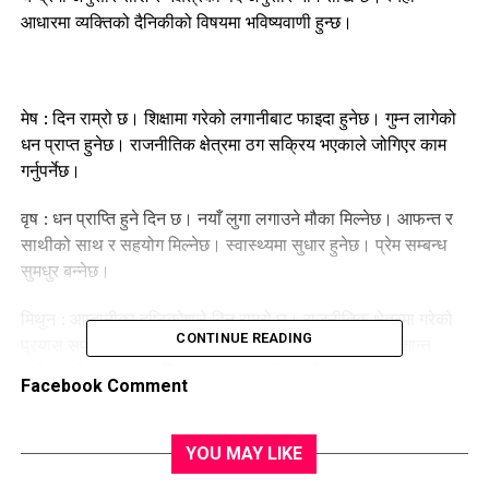
आधारमा व्यक्तिको दैनिकीको विषयमा भविष्यवाणी हुन्छ।
मेष : दिन राम्रो छ। शिक्षामा गरेको लगानीबाट फाइदा हुनेछ। गुम्न लागेको
धन प्राप्त हुनेछ। राजनीतिक क्षेत्रमा ठग सक्रिय भएकाले जोगिएर काम
गर्नुपर्नेछ।
वृष : धन प्राप्ति हुने दिन छ। नयाँ लुगा लगाउने मौका मिल्नेछ। आफन्त र
साथीको साथ र सहयोग मिल्नेछ। स्वास्थ्यमा सुधार हुनेछ। प्रेम सम्बन्ध
सुमधुर बन्नेछ।
मिथुन : आम्दानीका दृष्टिकोणले दिन राम्रो छ। राजनीतिक क्षेत्रमा गरेको
CONTINUE READING
प्रयास सफल बन्नेछ। स्वास्थ्यमा सुधारका संकेत देखिनाले मन शान्त
बन्नेछ। गोप्य कुरा आफूभित्र मात्र राख्नु उचित हुनेछ।
Facebook Comment
कर्कट : आफ्ना बोलीका कारण बन्न लागेको काम बिग्रिन सक्छ। सोचेर
बोल्नु पर्नेछ। अध्ययनमा जोस र जाँगर बढ्नेछ। निजी शिक्षामा गरेको
YOU MAY LIKE
लगानीबाट फाइदा हुनेछ।