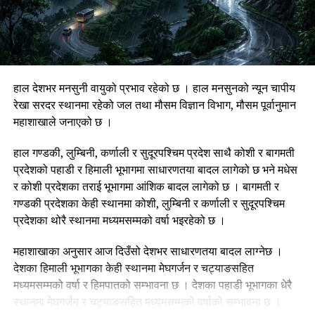
मकर : दिन सामान्य छ। मन अशान्त र खटपटी बढ्ने जोखिम छ। विपक्षी
साथीको आवाज चर्को बन्दै जानेछ। धार्मिक कार्यमा सहभागी भएर दिनको
सुरुवात गरेमा दैनिकी सहज बन्नेछ।
कुम्भ : मनमा खुशी मिल्ने दिन छ। साथीभाइको साथ र सहयोग प्राप्त
हाल देशभर मनसुनी वायुको प्रभाव रहेको छ । हाल मनसुनको न्यून चापीय
हुनेछ। धार्मिक कार्यमा सहभागी भएर कामको सुरुवात गरेमा दिन सहज
रेखा सरदर स्थानमा रहेको जल तथा मौसम विज्ञान विभाग, मौसम पूर्वानुमान
बन्नेछ। परिवारसँगको सम्बन्ध सुमधुर बन्नेछ।
महाशाखाले जनाएको छ ।
मीन : दिन राम्रो छ। विकासमा गरेको लगानीबाट फाइदा हुनेछ। विपक्षी
हाल गण्डकी, लुम्बिनी, कर्णाली र सुदूरपश्चिम प्रदेश साथै कोशी र बागमती
साथीले तपाईंलाई सहयोग गर्नेछन्। खानपानमा सम:या हुँदा स्वास्थ्यमा
प्रदेशको पहाडी र हिमाली भूभागमा साधारणतया बादल लागेको छ भने मधेस
सम:या हुनेछ।
र कोशी प्रदेशका तराई भूभागमा आंशिक बादल लागेको छ । बागमती र
गण्डकी प्रदेशका केही स्थानमा कोशी, लुम्बिनी र कर्णाली र सुदूरपश्चिम
प्रदेशका थोरै स्थानमा मध्यमसम्मको वर्षा भइरहेको छ ।
सम्बन्धित खवर :
महाशाखाका अनुसार आज दिउँसो देशभर साधारणतया बादल लाग्नेछ ।
UP NEXT
फिफा विश्वकप २०२६ : कुन टोली कुन समूहमा ?
देशका हिमाली भूभागका केही स्थानमा मेघगर्जन र चट्याङसहित
मध्यमसम्मको वर्षा र हिमपातको सम्भावना छ । देशका पहाडी भूभागका धेरै
DON'T MISS
चैत १२ गते अगाडि सार्वजनिक निकायमा नियुक्त पदाधिकारी स्वतः
स्थानमा मेघगर्जन र चट्याङसहित मध्यमसम्मको वर्षाको सम्भावना छ ।