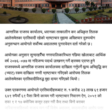
आन्तरिक राजस्व कार्यालय, धरानका तत्कालीन कर अधिकृत तिलक
आलेसमेतका प्रतिवादी रहेको भ्रष्टाचार मुद्दामा अख्तियार दुरुपयोग
अनुसन्धान आयोगले सर्वोच्च अदालतमा पुनरावेदन दर्ता गरेको छ।
आयोगका अनुसार सुन्दरहरैँचा नगरपालिकास्थित गछिया खोलाबाट आर्थिक
वर्ष २०७६-०७७ मा नदिजन्य पदार्थ उत्खनन् गर्ने क्रममा प्राप्त हुने
राजस्वमध्ये आन्तरिक राजस्व कार्यालयमा दाखिला गर्नुपर्ने मूल्य अभिवृद्धि कर
(भ्याट) रकम दाखिला नगरी भ्रष्टाचार गरिएको आरोपमा तिलक
आलेसमेतका प्रतिवादीविरुद्ध मुद्दा दायर गरिएको थियो।
उक्त प्रकरणमा आयोगले प्रतिवादीहरूबाट रु. १ करोड २३ लाख ६९ हजार
६४९ रुपैयाँ ६९ पैसा बिगो कायम गरी भ्रष्टाचार निवारण ऐन, २०५९ को
दफा ९ र १७ बमोजिम कसुर ठहर गरी कैद तथा बिगो बराबर
जरिवानासहितको सजाय माग गर्दै विशेष अदालत, काठमाडौंमा आरोप पत्र