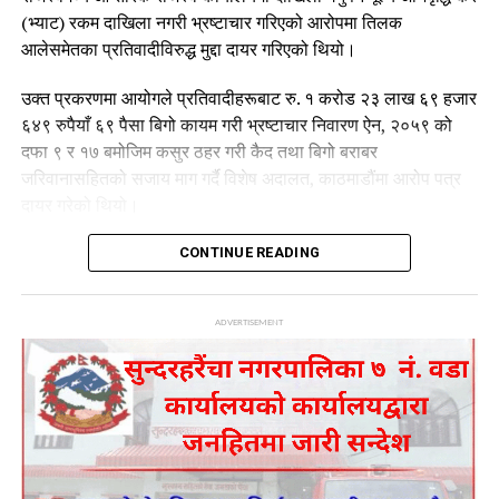
(भ्याट) रकम दाखिला नगरी भ्रष्टाचार गरिएको आरोपमा तिलक
आलेसमेतका प्रतिवादीविरुद्ध मुद्दा दायर गरिएको थियो।
उक्त प्रकरणमा आयोगले प्रतिवादीहरूबाट रु. १ करोड २३ लाख ६९ हजार
६४९ रुपैयाँ ६९ पैसा बिगो कायम गरी भ्रष्टाचार निवारण ऐन, २०५९ को
दफा ९ र १७ बमोजिम कसुर ठहर गरी कैद तथा बिगो बराबर
जरिवानासहितको सजाय माग गर्दै विशेष अदालत, काठमाडौंमा आरोप पत्र
दायर गरेको थियो।
तर विशेष अदालतले मिति २०८२।१२।१० मा गरेको फैसलाबाट
CONTINUE READING
प्रतिवादीहरूलाई आंशिक सफाइ दिएको थियो। उक्त फैसलाप्रति चित्त
नबुझेपछि आयोगले मिति २०८३।०४।०४ गते सर्वोच्च अदालतमा
ADVERTISEMENT
पुनरावेदनको निवेदन दर्ता गरेको जनाएको छ।
आयोगले विशेष अदालतको फैसलाको कानुनी परीक्षण आवश्यक रहेको भन्दै
अभियोगमा प्रस्तुत प्रमाण र तथ्यका आधारमा पुनरावेदन प्रक्रिया अघि
बढाएको हो।