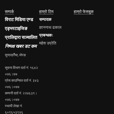
सम्पर्क
हाम्रो टिम
हाम्रो फेसबुक
विराट मिडिया एण्ड
सम्पादक
ज्ञाननाथ ढकाल
एड्भरटाइजिङ
प्रबन्धकः
प्रालिद्वारा सञ्चालित
महेश उप्रेति
निष्पक्ष खबर डट कम
सुन्दरहरैँचा, मोरङ
सूचना विभाग दर्ता नं. १६४२
०७६।७७
प्रेस काउन्सिल दर्ता नं. ३४३
०७६।०७७
कम्पनी दर्ता नं. २२७६३९।
०७६।०७७
स्थायी लेखा नं.
६०९६५३९४६